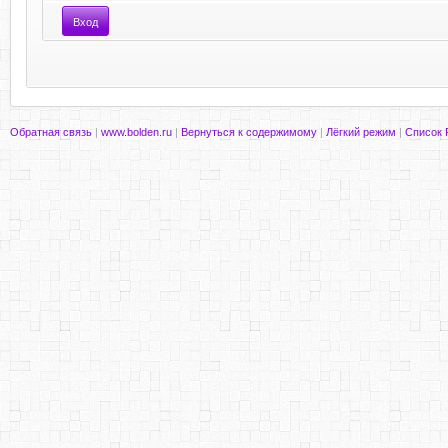
Обратная связь
|
www.bolden.ru
|
Вернуться к содержимому
|
Лёгкий режим
|
Список