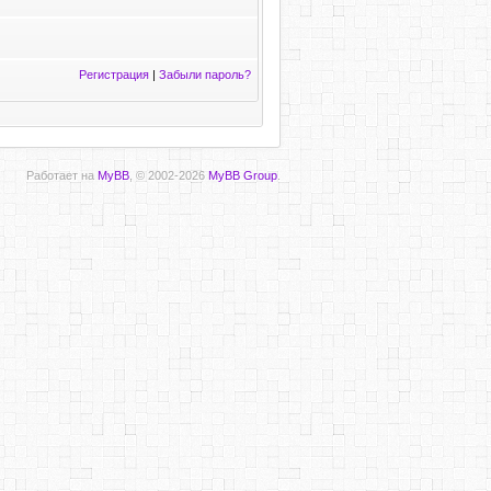
Регистрация
|
Забыли пароль?
Работает на
MyBB
, © 2002-2026
MyBB Group
.