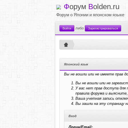
Ф
орум
B
olden.ru
Форум о Японии и японском языке
либо
Войти
Зарегистрироваться
Японский язык
Вы не вошли или не имеете прав д
Вы не вошли или не зарегис
У вас нет прав доступа дл
правила форума и выясните,
Ваша учетная запись отключ
Вы зашли на эту страницу 
Вход
Логин/Email: