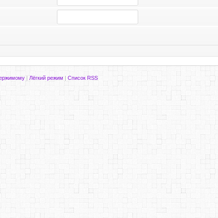
держимому
|
Лёгкий режим
|
Список RSS