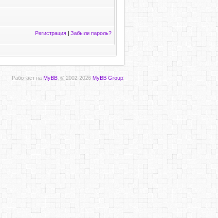
Регистрация
|
Забыли пароль?
Работает на
MyBB
, © 2002-2026
MyBB Group
.