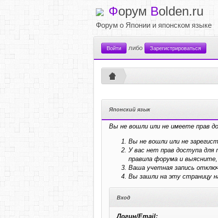
Ф
орум
B
olden.ru
Форум о Японии и японском языке
либо
Войти
Зарегистрироваться
Японский язык
Вы не вошли или не имеете прав д
Вы не вошли или не зарегис
У вас нет прав доступа дл
правила форума и выясните,
Ваша учетная запись отключ
Вы зашли на эту страницу 
Вход
Логин/Email: