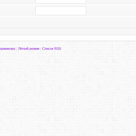
держимому
|
Лёгкий режим
|
Список RSS