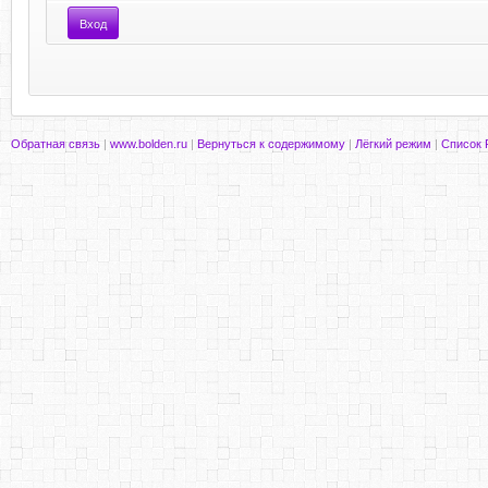
Обратная связь
|
www.bolden.ru
|
Вернуться к содержимому
|
Лёгкий режим
|
Список