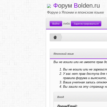
Ф
орум
B
olden.ru
Форум о Японии и японском языке
либо
Войти
Зарегистрироваться
Японский язык
Вы не вошли или не имеете прав д
Вы не вошли или не зарегис
У вас нет прав доступа дл
правила форума и выясните,
Ваша учетная запись отключ
Вы зашли на эту страницу 
Вход
Логин/Email: