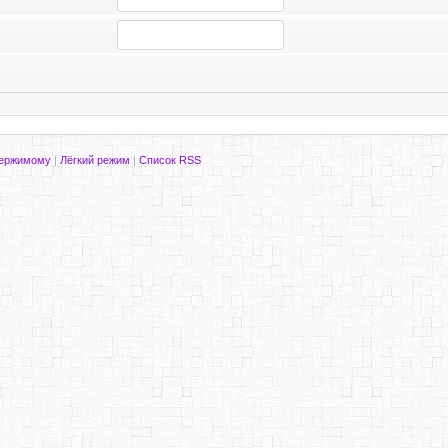
держимому
|
Лёгкий режим
|
Список RSS