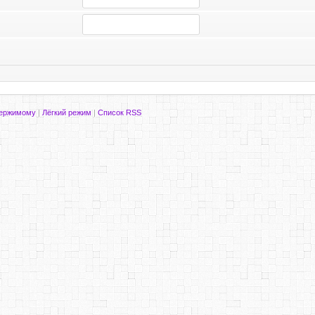
держимому
|
Лёгкий режим
|
Список RSS