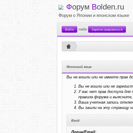
Ф
орум
B
olden.ru
Форум о Японии и японском языке
либо
Войти
Зарегистрироваться
Японский язык
Вы не вошли или не имеете прав д
Вы не вошли или не зарегис
У вас нет прав доступа дл
правила форума и выясните,
Ваша учетная запись отключ
Вы зашли на эту страницу 
Вход
Логин/Email: