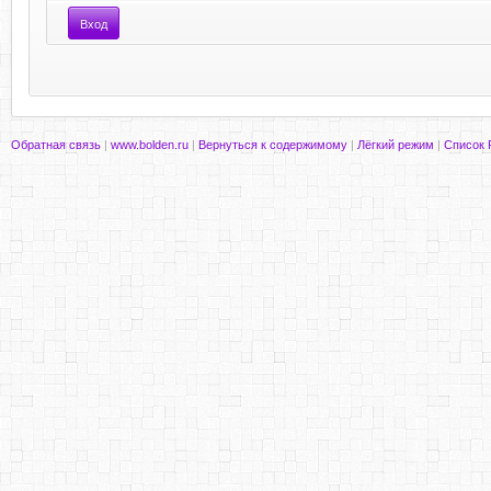
Обратная связь
|
www.bolden.ru
|
Вернуться к содержимому
|
Лёгкий режим
|
Список