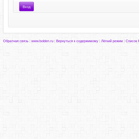
Обратная связь
|
www.bolden.ru
|
Вернуться к содержимому
|
Лёгкий режим
|
Список