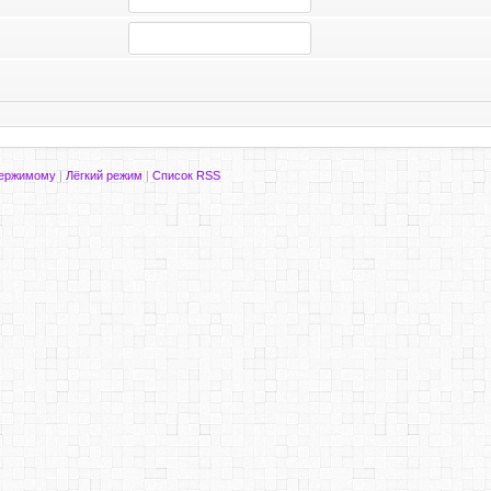
держимому
|
Лёгкий режим
|
Список RSS