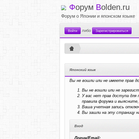
Ф
орум
B
olden.ru
Форум о Японии и японском языке
либо
Войти
Зарегистрироваться
Японский язык
Вы не вошли или не имеете прав д
Вы не вошли или не зарегис
У вас нет прав доступа дл
правила форума и выясните,
Ваша учетная запись отключ
Вы зашли на эту страницу 
Вход
Логин/Email: