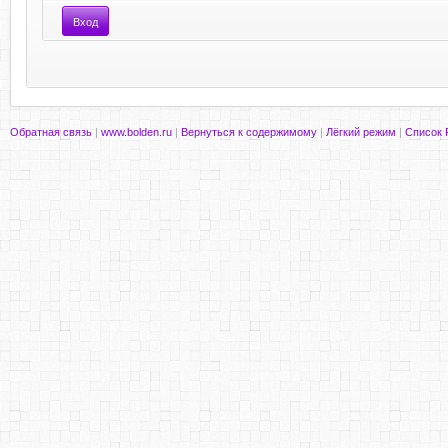
Обратная связь
|
www.bolden.ru
|
Вернуться к содержимому
|
Лёгкий режим
|
Список