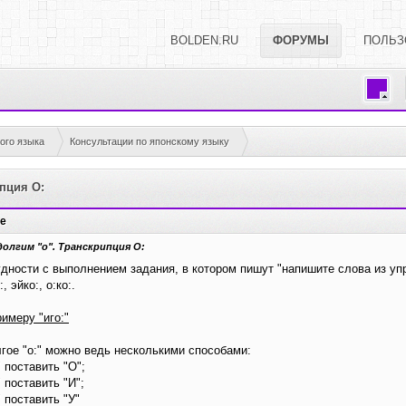
BOLDEN.RU
ФОРУМЫ
ПОЛЬЗ
ого языка
Консультации по японскому языку
пция О:
е
олгим "о". Транскрипция О:
дности с выполнением задания, в котором пишут "напишите слова из уп
, эйко:, о:ко:.
имеру "иго:"
гое "о:" можно ведь несколькими способами:
" поставить "О";
" поставить "И";
" поставить "У"