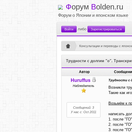
Ф
орум
B
olden.ru
Форум о Японии и японском языке
либо
Войти
Зарегистрироваться
Консультации и переводы с японск
Трудности с долгим "о". Транскри
Автор
Сообщени
Huruffus
Трудности с д
Наблюдатель
Возникли тру
Такие как иго:
Возьмём к пр
Сообщений: 3
У нас с: Oct 2011
написать дол
1. после "ГО
2. после "ГО
3. после "ГО