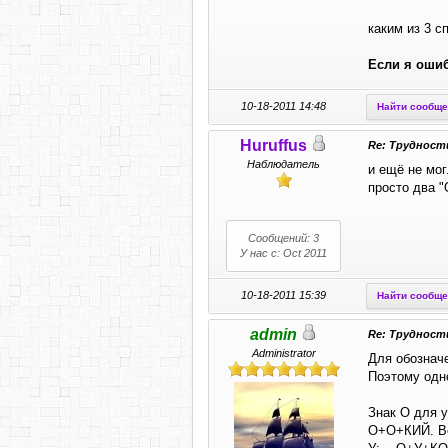
каким из 3 с
Если я оши
10-18-2011 14:48
Найти сообщ
Huruffus
Re: Трудности
Наблюдатель
и ещё не мог
просто два "
Сообщений: 3
У нас с: Oct 2011
10-18-2011 15:39
Найти сообщ
admin
Re: Трудности
Administrator
Для обозначе
Поэтому одн
Знак О для у
О+О+КИЙ. Во