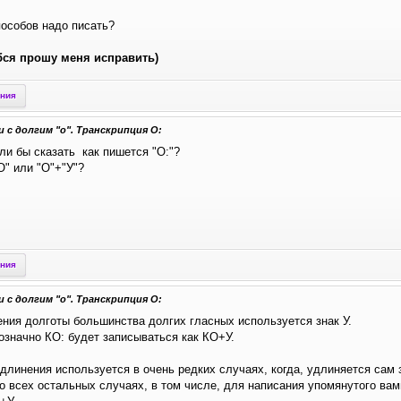
пособов надо писать?
бся прошу меня исправить)
ения
 с долгим "о". Транскрипция О:
ли бы сказать как пишется "О:"?
О" или "О"+"У"?
ения
 с долгим "о". Транскрипция О:
ния долготы большинства долгих гласных используется знак У.
означно КО: будет записываться как КО+У.
длинения используется в очень редких случаях, когда, удлиняется сам 
 всех остальных случаях, в том числе, для написания упомянутого вам