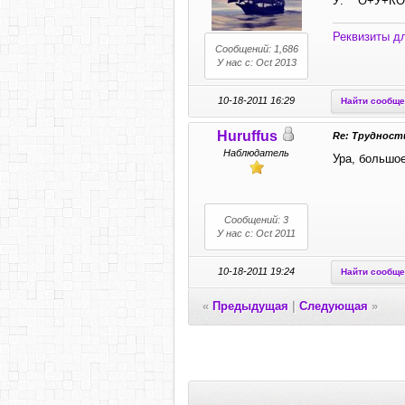
У: О+У+КО
Реквизиты д
Сообщений: 1,686
У нас с: Oct 2013
10-18-2011 16:29
Найти сообщ
Huruffus
Re: Трудности
Наблюдатель
Ура, большо
Сообщений: 3
У нас с: Oct 2011
10-18-2011 19:24
Найти сообщ
«
Предыдущая
|
Следующая
»