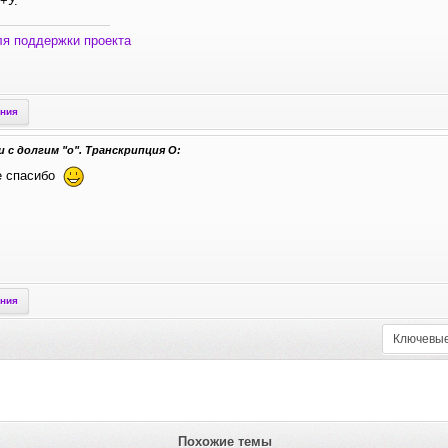
+У.
ля поддержки проекта
ения
 с долгим "о". Транскрипция О:
е спасибо
ения
Похожие темы