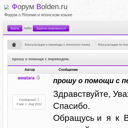
Ф
орум
B
olden.ru
Форум о Японии и японском языке
либо
Войти
Зарегистрироваться
Консультации и переводы с японского языка
Консультации по яп
прошу о помощи с переводом.
Автор
Сообщение
awatara
прошу о помощи с п
Здравствуйте, Ува
Сообщений: 1
Спасибо.
У нас с: Aug 2012
Обращусь и я к 