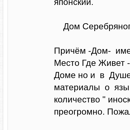
японский.
Дом Серебряного
Причём -Дом- име
Место Где Живет 
Доме но и в Душе
материалы о язык
количество " инос
преогромно. Пожал