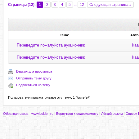
Страницы (12):
1
2
3
4
5
...
12
Следующая страница »
Тема:
Авто
Переведите пожалуйста аукционник
kaa
Переведите пожалуйста аукционник
kaa
Версия для просмотра
Отправить тему другу
Подписаться на тему
Пользователи просматривают эту тему: 1 Гость(ей)
Обратная связь
|
www.bolden.ru
|
Вернуться к содержимому
|
Лёгкий режим
|
Список