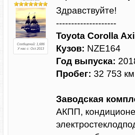
Здравствуйте!
--------------------
Toyota Corolla Axi
Сообщений: 1,686
Кузов:
NZE164
У нас с: Oct 2013
Год выпуска:
201
Пробег:
32 753 км
Заводская компл
АКПП, кондиционер
электростеклодпод