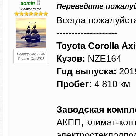
admin
Переведите пожалу
Administrator
Всегда пожалуйст
--------------------
Toyota Corolla Ax
Сообщений: 1,686
Кузов:
NZE164
У нас с: Oct 2013
Год выпуска:
201
Пробег:
4 810 км
Заводская компл
АКПП, климат-конт
электростеклодпо