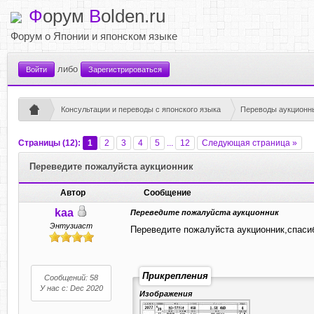
Ф
орум
B
olden.ru
Форум о Японии и японском языке
либо
Войти
Зарегистрироваться
Консультации и переводы с японского языка
Переводы аукционны
Страницы (12):
1
2
3
4
5
...
12
Следующая страница »
Переведите пожалуйста аукционник
Автор
Сообщение
kaa
Переведите пожалуйста аукционник
Энтузиаст
Переведите пожалуйста аукционник,спаси
Прикрепления
Сообщений: 58
У нас с: Dec 2020
Изображения