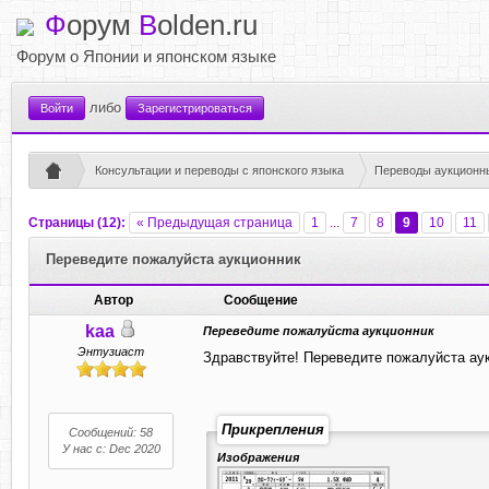
Ф
орум
B
olden.ru
Форум о Японии и японском языке
либо
Войти
Зарегистрироваться
Консультации и переводы с японского языка
Переводы аукционны
Страницы (12):
« Предыдущая страница
1
...
7
8
9
10
11
Переведите пожалуйста аукционник
Автор
Сообщение
kaa
Переведите пожалуйста аукционник
Энтузиаст
Здравствуйте! Переведите пожалуйста аук
Прикрепления
Сообщений: 58
У нас с: Dec 2020
Изображения