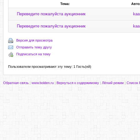
Тема:
Авто
Переведите пожалуйста аукционник
kaa
Переведите пожалуйста аукционник
kaa
Версия для просмотра
Отправить тему другу
Подписаться на тему
Пользователи просматривают эту тему: 1 Гость(ей)
Обратная связь
|
www.bolden.ru
|
Вернуться к содержимому
|
Лёгкий режим
|
Список