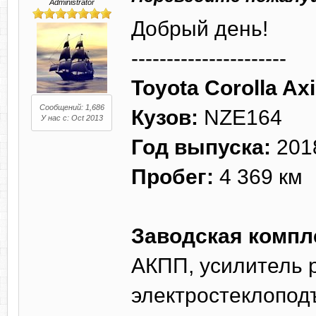
Administrator
Добрый день!
----------------------
Toyota Corolla Ax
Сообщений: 1,686
Кузов:
NZE164
У нас с: Oct 2013
Год выпуска:
201
Пробег:
4 369 км
Заводская компл
АКПП, усилитель р
электростеклопод