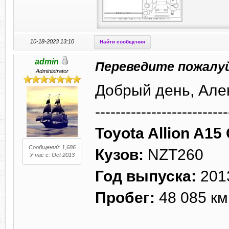
10-18-2023 13:10
Найти сообщения
admin
Переведите пожалу
Administrator
Добрый день, Але
--------------------------
Toyota Allion A15
Сообщений: 1,686
Кузов:
NZT260
У нас с: Oct 2013
Год выпуска:
201
Пробег:
48 085 км