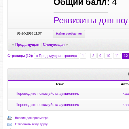
Общий балл:
4
Реквизиты для по
01-20-2026 11:57
Найти сообщения
«
Предыдущая
|
Следующая
»
Страницы (12):
« Предыдущая страница
1
...
8
9
10
11
12
Тема:
Авто
Переведите пожалуйста аукционник
kaa
Переведите пожалуйста аукционник
kaa
Версия для просмотра
Отправить тему другу