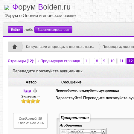
Ф
орум
B
olden.ru
Форум о Японии и японском языке
либо
Войти
Зарегистрироваться
Консультации и переводы с японского языка
Переводы аукционны
Страницы (12):
« Предыдущая страница
1
...
8
9
10
11
12
Переведите пожалуйста аукционник
Автор
Сообщение
kaa
Переведите пожалуйста аукционник
Энтузиаст
Здравствуйте! Переведите пожалуйста аук
Прикрепления
Сообщений: 58
У нас с: Dec 2020
Изображения