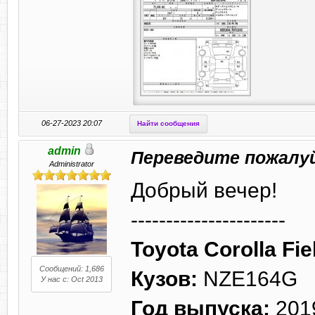
06-27-2023 20:07
Найти сообщения
admin
Переведите пожалу
Administrator
Добрый вечер!
----------------------
Toyota Corolla Fie
Сообщений: 1,686
Кузов:
NZE164G
У нас с: Oct 2013
Год выпуска:
201