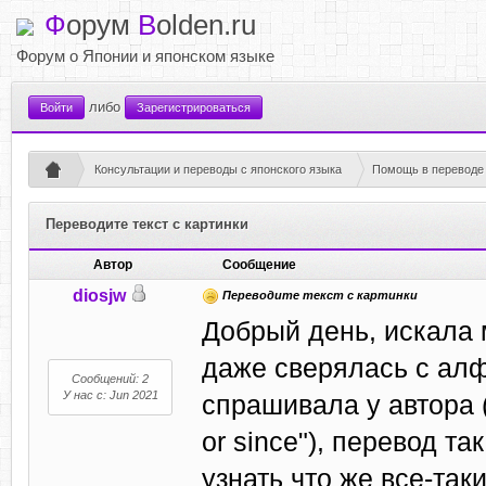
Ф
орум
B
olden.ru
Форум о Японии и японском языке
либо
Войти
Зарегистрироваться
Консультации и переводы с японского языка
Помощь в переводе 
Переводите текст с картинки
Автор
Сообщение
diosjw
Переводите текст с картинки
Добрый день, искала 
даже сверялась с алф
Сообщений: 2
У нас с: Jun 2021
спрашивала у автора (
or since"), перевод та
узнать что же все-таки