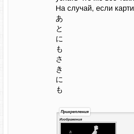
На случай, если карти
あ
と
に
も
さ
き
に
も
Прикрепления
Изображения