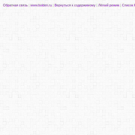
Обратная связь
|
www.bolden.ru
|
Вернуться к содержимому
|
Лёгкий режим
|
Список