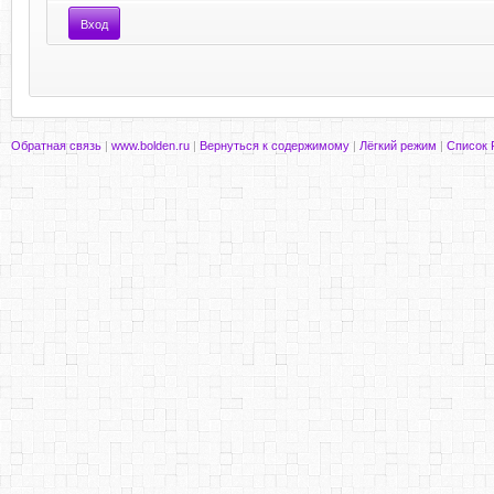
Обратная связь
|
www.bolden.ru
|
Вернуться к содержимому
|
Лёгкий режим
|
Список