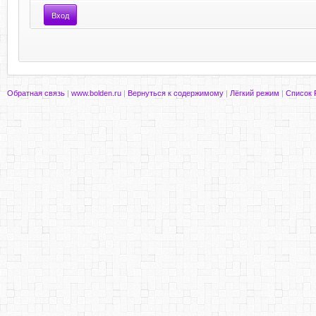
Обратная связь
|
www.bolden.ru
|
Вернуться к содержимому
|
Лёгкий режим
|
Список