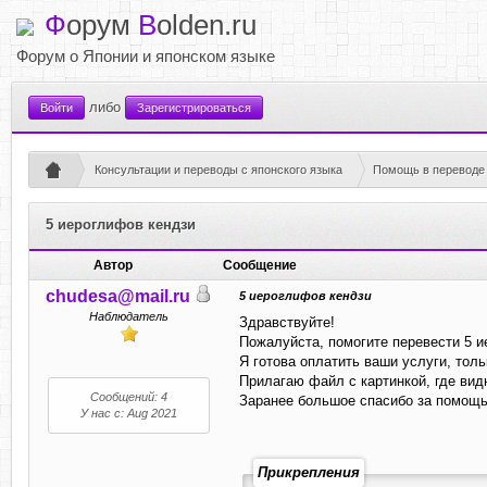
Ф
орум
B
olden.ru
Форум о Японии и японском языке
либо
Войти
Зарегистрироваться
Консультации и переводы с японского языка
Помощь в переводе 
5 иероглифов кендзи
Автор
Сообщение
chudesa@mail.ru
5 иероглифов кендзи
Наблюдатель
Здравствуйте!
Пожалуйста, помогите перевести 5 и
Я готова оплатить ваши услуги, тол
Прилагаю файл с картинкой, где вид
Сообщений: 4
Заранее большое спасибо за помощь
У нас с: Aug 2021
Прикрепления