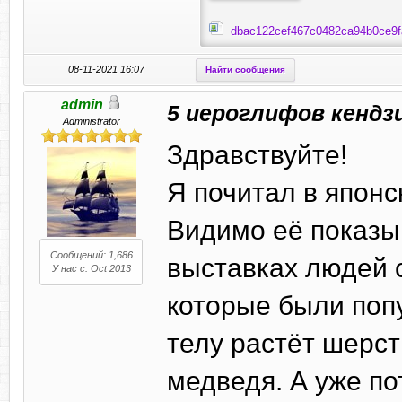
dbac122cef467c0482ca94b0ce9fa
08-11-2021 16:07
Найти сообщения
admin
5 иероглифов кендз
Administrator
Здравствуйте!
Я почитал в японс
Видимо её показы
Сообщений: 1,686
выставках людей 
У нас с: Oct 2013
которые были поп
телу растёт шерст
медведя. А уже по