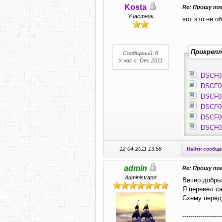
Kosta
Re: Прошу по
Участник
вот это не о
Прикрепл
Сообщений: 8
У нас с: Dec 2011
DSCF0
DSCF0
DSCF0
DSCF0
DSCF0
DSCF0
12-04-2011 13:58
Найти сообщ
admin
Re: Прошу по
Administrator
Вечер добры
Я перевёл с
Схему перед
--------------------