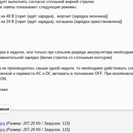
дует выполнять согласно сплошной жирной стрелке.
е лампы показывают следующие режимы:
на 48 В [горит (идёт зарядка), моргает (зарядка окончена)]
на 24 В [горит (идёт зарядка), погашена (зарядка приостановлена)]
 раз в неделю, или только при сильном разряде аккумулятора необходим
равнительной зарядки (белая стрелка со сплошным контуром)
а не производилось свыше одной недели, то необходимо действовать со
трелкой и перевести AC и DC автоматы в положение OFF. При возобновл
 ON.
озже.
ения
jpg
(Размер: 207.29 Кб / Загрузок: 115)
jpg
(Размер: 207.29 Кб / Загрузок: 115)