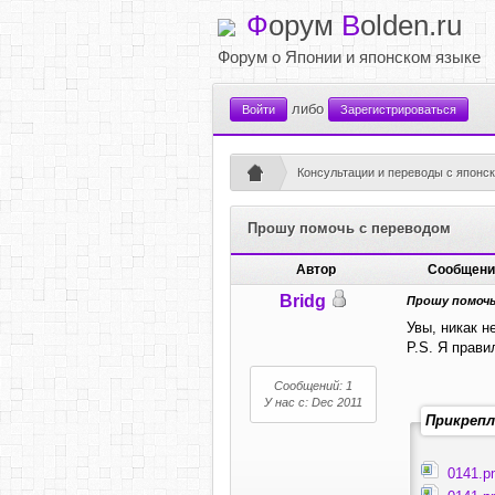
Ф
орум
B
olden.ru
Форум о Японии и японском языке
либо
Войти
Зарегистрироваться
Консультации и переводы с японск
Прошу помочь с переводом
Автор
Сообщени
Bridg
Прошу помочь
Увы, никак н
P.S. Я прави
Сообщений: 1
У нас с: Dec 2011
Прикрепл
0141.p