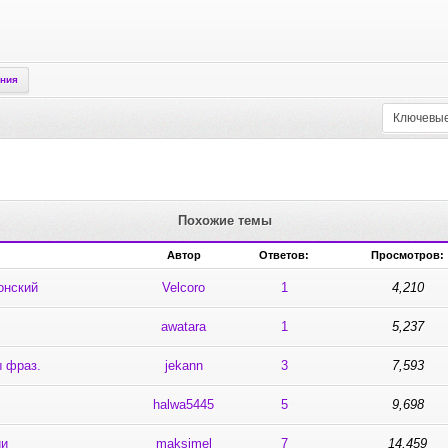
ения
Похожие темы
Автор
Ответов:
Просмотров:
онский
Velcoro
1
4,210
awatara
1
5,237
 фраз.
jekann
3
7,593
halwa5445
5
9,698
ии
maksimel
7
14,459