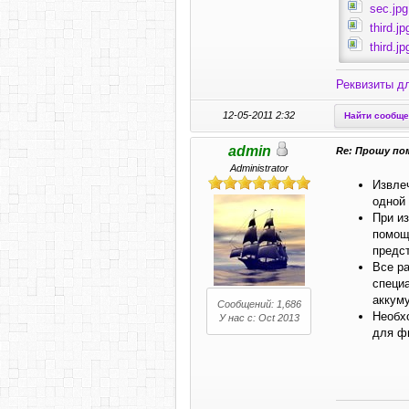
sec.jpg
third.jp
third.jp
Реквизиты д
12-05-2011 2:32
Найти сообщ
admin
Re: Прошу по
Administrator
Извле
одной 
При и
помощ
предс
Все р
специ
аккум
Сообщений: 1,686
Необхо
У нас с: Oct 2013
для ф