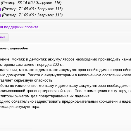
(Размер: 66.14 Кб / Загрузок: 116)
g
(Размер: 71.65 Кб / Загрузок: 113)
g
(Размер: 71.65 Кб / Загрузок: 113)
ля поддержки проекта
ения
мочь с переводом
чение, монтаж и демонтаж аккумуляторов необходимо производить как-
стороны составляет порядка 200 кг.
звлечении, монтаже и демонтаже аккумуляторов необходимо сперва обес
ью домкратов. Работа с аккумуляторами в наклонённом состоянии чрев
тавляет серьёзную опасность.
аботы по извлечению, монтажу и демонтажу аккумуляторов необходимо 
ализированной транспортировочной тары. После помещения в эту тару, 
уляторы рычагом для предотвращения их падения.
димо обязательно задействовать предохранительный кронштейн и надёжн
иксации аккумулятора.