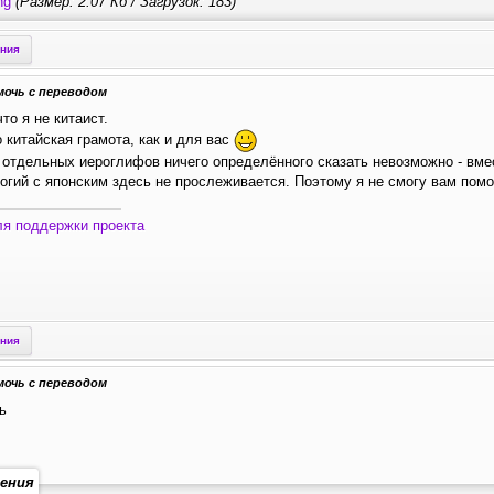
ng
(Размер: 2.07 Кб / Загрузок: 183)
ения
мочь с переводом
то я не китаист.
 китайская грамота, как и для вас
 отдельных иероглифов ничего определённого сказать невозможно - вме
огий с японским здесь не прослеживается. Поэтому я не смогу вам помо
ля поддержки проекта
ения
мочь с переводом
ь
ения