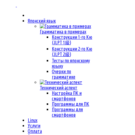
Японский язык
Грамматика в примерах
Конструкции 1-го Кю
(JLPT 1級)
Конструкции 2-го Кю
(JLPT 2級)
Тесты по японскому
языку
Очерки по
грамматике
Технический аспект
Настройка ПК и
смартфонов
Программы для ПК
Программы для
смартфонов
Linux
Услуги
Оплата