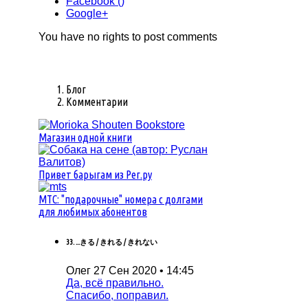
Facebook (
)
Google+
You have no rights to post comments
Блог
Комментарии
Магазин одной книги
Привет барыгам из Рег.ру
MTC: "подарочные" номера с долгами
для любимых абонентов
33. ...きる / きれる / きれない
Олег
27 Сен 2020 • 14:45
Да, всё правильно.
Спасибо, поправил.