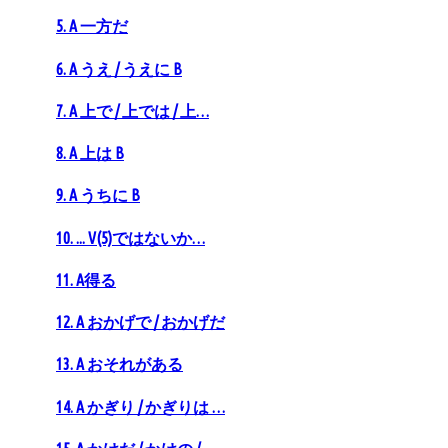
5. A 一方だ
6. A うえ / うえに B
7. A 上で / 上では / 上…
8. A 上は B
9. A うちに B
10. ... V(5)ではないか…
11. A得る
12. A おかげで / おかげだ
13. A おそれがある
14. A かぎり / かぎりは …