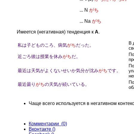
... N
がち
... Na
がち
Имеется (негативная) тенденция к
А
.
В 
私は子どものころ、病気
がち
だった。
св
По
近ごろ彼は授業を休み
がち
だ。
пр
По
最近は天気がよくないせいか気分が沈み
がち
です。
уп
не
По
最近曇り
がち
の天気が続いている。
об
Чаще всего используется в негативном контекс
Комментарии (0)
Вконтакте (
)