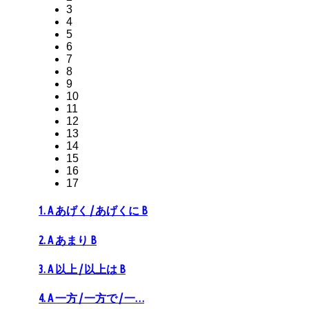
3
4
5
6
7
8
9
10
11
12
13
14
15
16
17
1. A あげく / あげくに B
2. A あまり B
3. A 以上 / 以上は B
4. A 一方 / 一方で / 一…