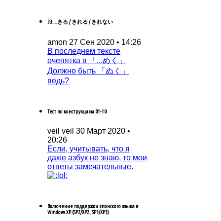
33. ...きる / きれる / きれない
amon
27 Сен 2020 • 14:26
В последнем тексте
очепятка в 「...めく」
Должно быть 「ぬく」
ведь?
Тест по конструкциям 01-10
veil veil
30 Март 2020 •
20:26
Если, учитывать, что я
даже азбук не знаю, то мои
ответы замечательные.
Включение поддержки японского языка в
Windows XP (SP2/XP2, SP3/XP3)