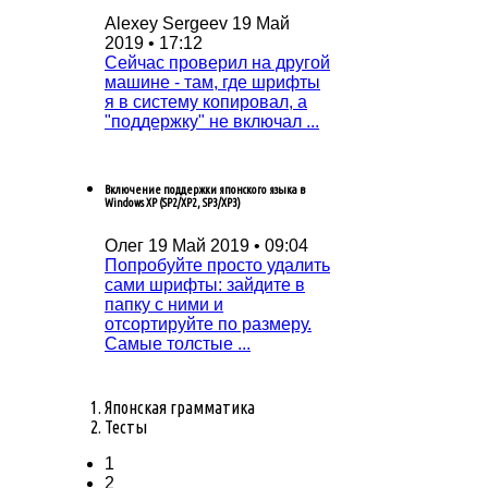
Alexey Sergeev
19 Май
2019 • 17:12
Сейчас проверил на другой
машине - там, где шрифты
я в систему копировал, а
"поддержку" не включал ...
Включение поддержки японского языка в
Windows XP (SP2/XP2, SP3/XP3)
Олег
19 Май 2019 • 09:04
Попробуйтe просто удалить
сами шрифты: зайдитe в
папку с ними и
отсортируйтe по размeру.
Самыe толстыe ...
Японская грамматика
Тесты
1
2