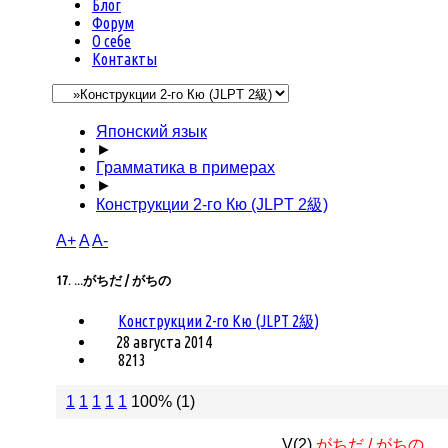
Блог
Форум
О себе
Контакты
Японский язык
►
Грамматика в примерах
►
Конструкции 2-го Кю (JLPT 2級)
A+
A
A-
17. ...がちだ / がちの
Конструкции 2-го Кю (JLPT 2級)
28 августа 2014
8213
1
1
1
1
1
100% (1)
... V(2)
がちだ / がちの