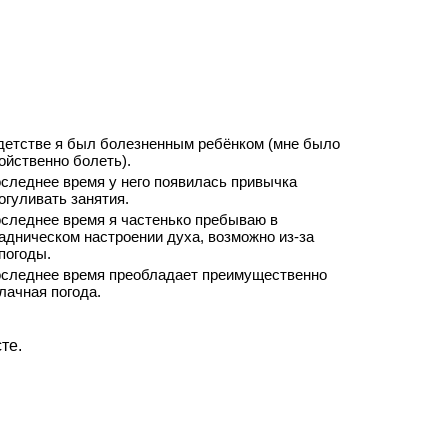
детстве я был болезненным ребёнком (мне было
ойственно болеть).
следнее время у него появилась привычка
огуливать занятия.
следнее время я частенько пребываю в
адническом настроении духа, возможно из-за
погоды.
следнее время преобладает преимущественно
лачная погода.
те.