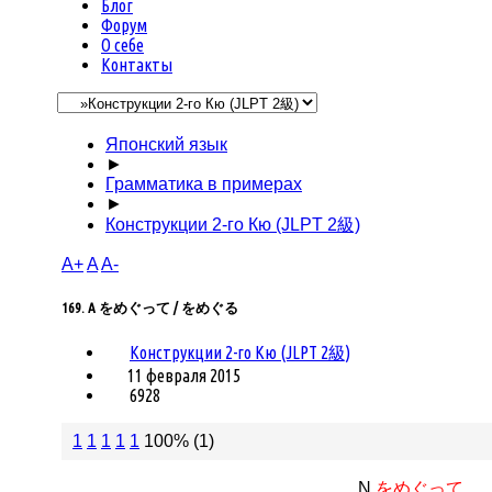
Блог
Форум
О себе
Контакты
Японский язык
►
Грамматика в примерах
►
Конструкции 2-го Кю (JLPT 2級)
A+
A
A-
169. A をめぐって / をめぐる
Конструкции 2-го Кю (JLPT 2級)
11 февраля 2015
6928
1
1
1
1
1
100% (1)
N
をめぐって