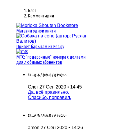
Блог
Комментарии
Магазин одной книги
Привет барыгам из Рег.ру
MTC: "подарочные" номера с долгами
для любимых абонентов
33. ...きる / きれる / きれない
Олег
27 Сен 2020 • 14:45
Да, всё правильно.
Спасибо, поправил.
33. ...きる / きれる / きれない
amon
27 Сен 2020 • 14:26