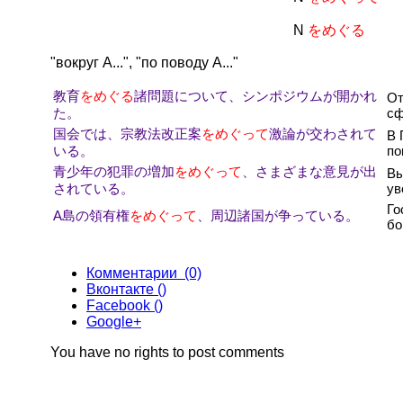
N
をめぐる
"вокруг А...", "по поводу А..."
教育
をめぐる
諸問題について、シンポジウムが開かれ
От
た。
сф
国会では、宗教法改正案
をめぐって
激論が交わされて
В 
いる。
по
青少年の犯罪の増加
をめぐって
、さまざまな意見が出
Вы
されている。
ув
Го
A島の領有権
をめぐって
、周辺諸国が争っている。
бо
Комментарии (0)
Вконтакте (
)
Facebook (
)
Google+
You have no rights to post comments