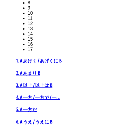
8
9
10
11
12
13
14
15
16
17
1. A あげく / あげくに B
2. A あまり B
3. A 以上 / 以上は B
4. A 一方 / 一方で / 一…
5. A 一方だ
6. A うえ / うえに B