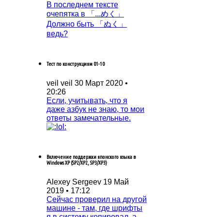
В последнем тексте
очепятка в 「...めく」
Должно быть 「ぬく」
ведь?
Тест по конструкциям 01-10
veil veil
30 Март 2020 •
20:26
Если, учитывать, что я
даже азбук не знаю, то мои
ответы замечательные.
Включение поддержки японского языка в
Windows XP (SP2/XP2, SP3/XP3)
Alexey Sergeev
19 Май
2019 • 17:12
Сейчас проверил на другой
машине - там, где шрифты
я в систему копировал, а