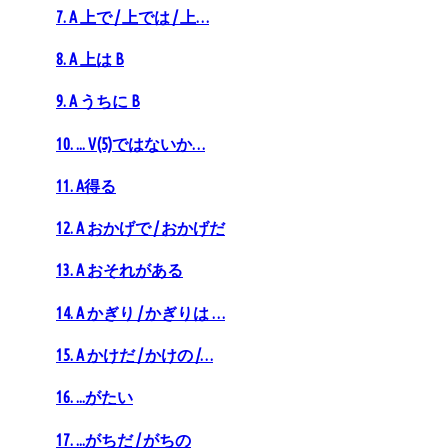
7. A 上で / 上では / 上…
8. A 上は B
9. A うちに B
10. ... V(5)ではないか…
11. A得る
12. A おかげで / おかげだ
13. A おそれがある
14. A かぎり / かぎりは …
15. A かけだ / かけの /…
16. ...がたい
17. ...がちだ / がちの