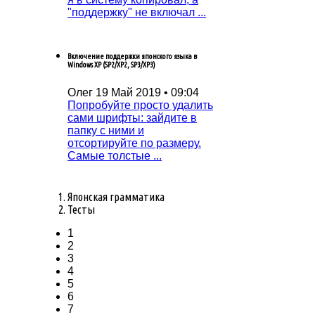
"поддержку" не включал ...
Включение поддержки японского языка в
Windows XP (SP2/XP2, SP3/XP3)
Олег
19 Май 2019 • 09:04
Попробуйтe просто удалить
сами шрифты: зайдитe в
папку с ними и
отсортируйтe по размeру.
Самыe толстыe ...
Японская грамматика
Тесты
1
2
3
4
5
6
7