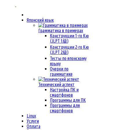
Японский язык
Грамматика в примерах
Конструкции 1-го Кю
(JLPT 1級)
Конструкции 2-го Кю
(JLPT 2級)
Тесты по японскому
языку
Очерки по
грамматике
Технический аспект
Настройка ПК и
смартфонов
Программы для ПК
Программы для
смартфонов
Linux
Услуги
Оплата