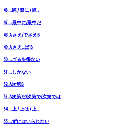
46. ...際 / 際に / 際…
47. ...最中に/最中だ
48. A さえ/でさえB
49. A さえ...ば B
50. ...ざるを得ない
51. ...しかない
52. A次第B
53. A次第だ/次第で/次第では
54. ...上 / 上は / 上…
55. ...ずにはいられない