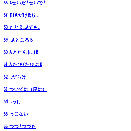
56. Аせいだ / せいで / …
57. (1) A だけB; (2…
58. たとえ...Aても...
59. ...A ところ B
60. A とたん (に) B
61. A たび / たびに B
62. ...だらけ
63. ついでに（序に）
64. ...っけ
65. っこない
66. つつ / つづも