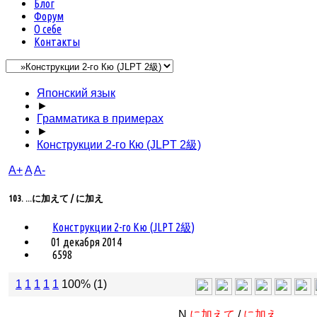
Блог
Форум
О себе
Контакты
Японский язык
►
Грамматика в примерах
►
Конструкции 2-го Кю (JLPT 2級)
A+
A
A-
103. ...に加えて / に加え
Конструкции 2-го Кю (JLPT 2級)
01 декабря 2014
6598
1
1
1
1
1
100% (1)
N
に加えて
/
に加え