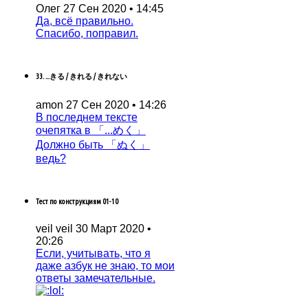
Олег
27 Сен 2020 • 14:45
Да, всё правильно.
Спасибо, поправил.
33. ...きる / きれる / きれない
amon
27 Сен 2020 • 14:26
В последнем тексте
очепятка в 「...めく」
Должно быть 「ぬく」
ведь?
Тест по конструкциям 01-10
veil veil
30 Март 2020 •
20:26
Если, учитывать, что я
даже азбук не знаю, то мои
ответы замечательные.