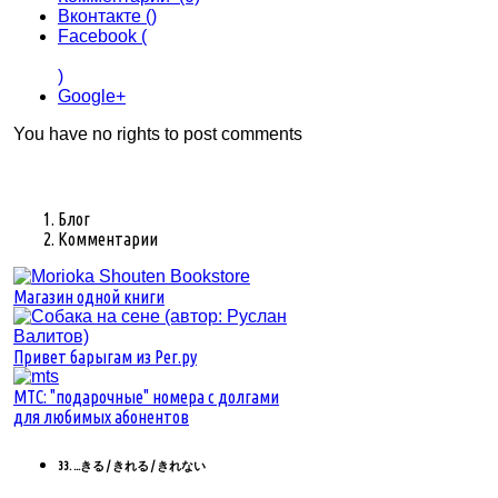
Вконтакте (
)
Facebook (
)
Google+
You have no rights to post comments
Блог
Комментарии
Магазин одной книги
Привет барыгам из Рег.ру
MTC: "подарочные" номера с долгами
для любимых абонентов
33. ...きる / きれる / きれない