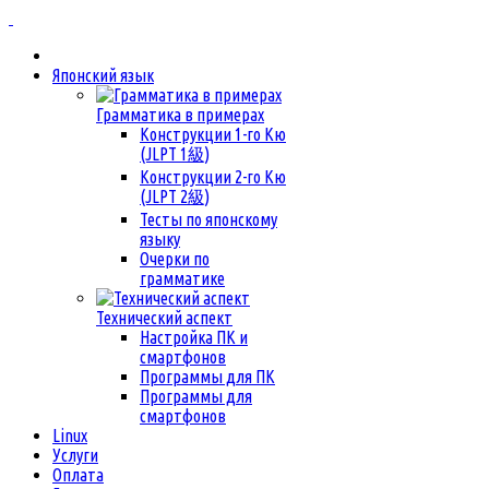
Японский язык
Грамматика в примерах
Конструкции 1-го Кю
(JLPT 1級)
Конструкции 2-го Кю
(JLPT 2級)
Тесты по японскому
языку
Очерки по
грамматике
Технический аспект
Настройка ПК и
смартфонов
Программы для ПК
Программы для
смартфонов
Linux
Услуги
Оплата