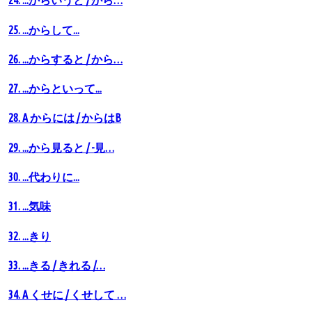
24. ...からいうと / から…
25. ...からして...
26. ...からすると / から…
27. ...からといって...
28. A からには / からはB
29. ...から見ると / -見…
30. ...代わりに...
31. ...気味
32. ...きり
33. ...きる / きれる /…
34. A くせに / くせして …