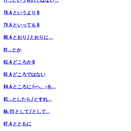
77. ...というものではない …
78. A というより B
79. A といっても B
80. А とおり / とおりに …
81. ...とか
82. A どころか B
83. A どころではない
84. A ところに (~へ、~を…
85. ...としたら / とすれ…
86. (1) として / として…
87. A とともに