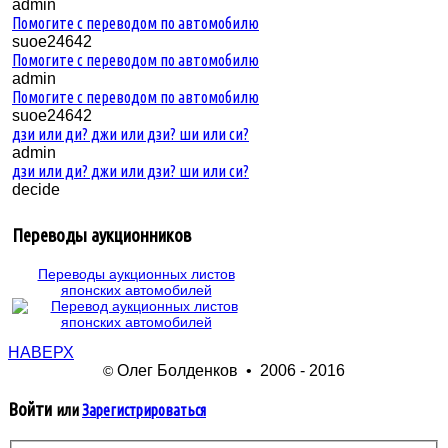
admin
Помогите с переводом по автомобилю
suoe24642
Помогите с переводом по автомобилю
admin
Помогите с переводом по автомобилю
suoe24642
дзи или ди? джи или дзи? ши или си?
admin
дзи или ди? джи или дзи? ши или си?
decide
Переводы аукционников
Переводы аукционных листов
японских автомобилей
НАВЕРХ
Олег Болденков • 2006 - 2016
©
Войти
или
Зарегистрироваться