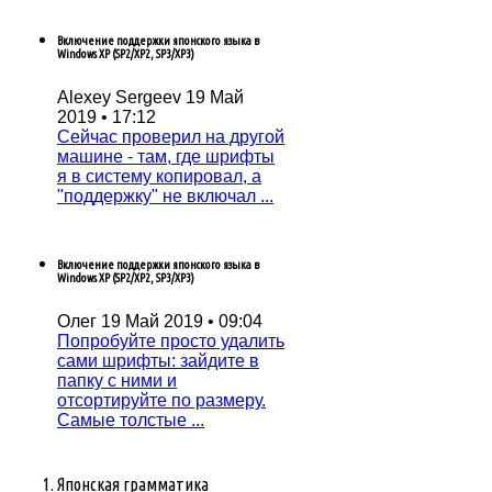
Включение поддержки японского языка в
Windows XP (SP2/XP2, SP3/XP3)
Alexey Sergeev
19 Май
2019 • 17:12
Сейчас проверил на другой
машине - там, где шрифты
я в систему копировал, а
"поддержку" не включал ...
Включение поддержки японского языка в
Windows XP (SP2/XP2, SP3/XP3)
Олег
19 Май 2019 • 09:04
Попробуйтe просто удалить
сами шрифты: зайдитe в
папку с ними и
отсортируйтe по размeру.
Самыe толстыe ...
Японская грамматика