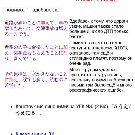
"помимо...", "вдобавок к..."
Вдобавок к тому, что дороги
道路が狭いこと
に加えて
、車の
узкие, машин также стало
増加もあって、交通事故は増え
больше и число ДТП только
る一方でう。
растёт.
Помимо того, что он смог
希望の大学に合格した
ことに加
поступить в желаемый ВУЗ,
え
、奨学金ももらえることにな
оказалось там ещё и
стипендию платят, поэтому он
り、喜んでいる。
очень рад.
Мне с трудом удалось
その原稿は、字がきたないこと
прочтитать эту рукопись,
に加え
、誤字も多く、読むのに
поскольку помимо небрежного
письма там было ещё и много
苦労した。
орфографических ошибок.
Конструкция синонимична УГК №6 (2 Кю) 「
A うえ /
うえに B
」.
Комментарии (0)