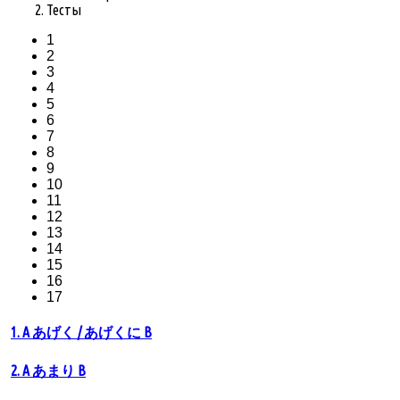
Тесты
1
2
3
4
5
6
7
8
9
10
11
12
13
14
15
16
17
1. A あげく / あげくに B
2. A あまり B