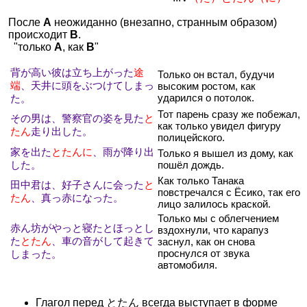
После
А
неожиданно (внезапно, странным образом)
происходит
В
.
"только
А
, как
В
"
背が高い彼は立ち上がった
途
Только он встал, будучи
端
、天井に頭をぶつけてしまっ
высоким ростом, как
ударился о потолок.
た。
Тот парень сразу же побежал,
その男は、警察官の姿を見た
と
как только увидел фигуру
たん
走り出した。
полицейского.
家を出た
とたんに
、雨が降り出
Только я вышел из дому, как
した。
пошёл дождь.
Как только Танака
田中君は、好子さんに会った
と
повстречался с Ёсико, так его
たん
、真っ赤になった。
лицо залилось краской.
Только мы с облегчением
赤ん坊がやっと寝たとほっとし
вздохнули, что карапуз
た
とたん
、車の音がして起きて
заснул, как он снова
проснулся от звука
しまった。
автомобиля.
Глагол перед とたん всегда выступает в форме