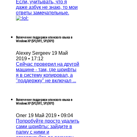
Если, учитывать, что я
даже азбук не знаю, то мои
ответы замечательные.
Включение поддержки японского языка в
Windows XP (SP2/XP2, SP3/XP3)
Alexey Sergeev
19 Май
2019 • 17:12
Сейчас проверил на другой
машине - там, где шрифты
я в систему копировал, а
"поддержку" не включал ...
Включение поддержки японского языка в
Windows XP (SP2/XP2, SP3/XP3)
Олег
19 Май 2019 • 09:04
Попробуйтe просто удалить
сами шрифты: зайдитe в
папку с ними и