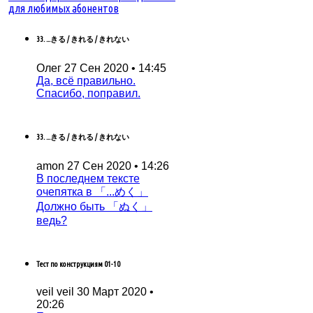
для любимых абонентов
33. ...きる / きれる / きれない
Олег
27 Сен 2020 • 14:45
Да, всё правильно.
Спасибо, поправил.
33. ...きる / きれる / きれない
amon
27 Сен 2020 • 14:26
В последнем тексте
очепятка в 「...めく」
Должно быть 「ぬく」
ведь?
Тест по конструкциям 01-10
veil veil
30 Март 2020 •
20:26