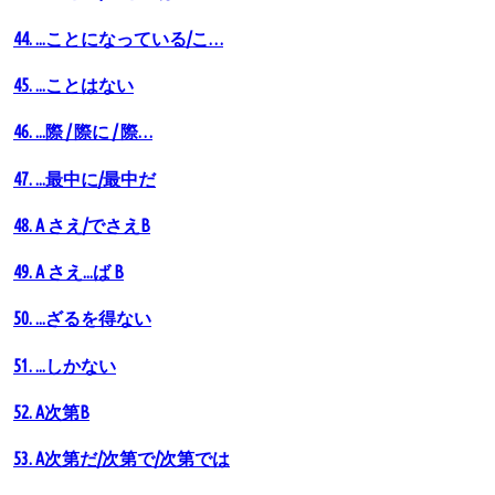
44. ...ことになっている/こ…
45. ...ことはない
46. ...際 / 際に / 際…
47. ...最中に/最中だ
48. A さえ/でさえB
49. A さえ...ば B
50. ...ざるを得ない
51. ...しかない
52. A次第B
53. A次第だ/次第で/次第では