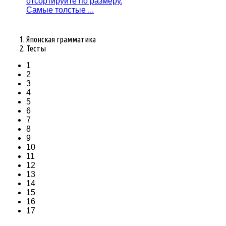
отсортируйтe по размeру.
Самыe толстыe ...
Японская грамматика
Тесты
1
2
3
4
5
6
7
8
9
10
11
12
13
14
15
16
17