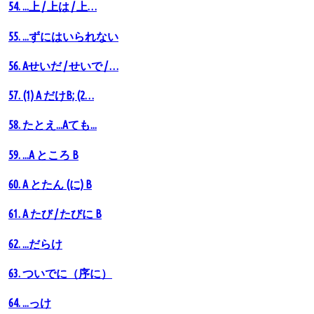
54. ...上 / 上は / 上…
55. ...ずにはいられない
56. Аせいだ / せいで / …
57. (1) A だけB; (2…
58. たとえ...Aても...
59. ...A ところ B
60. A とたん (に) B
61. A たび / たびに B
62. ...だらけ
63. ついでに（序に）
64. ...っけ