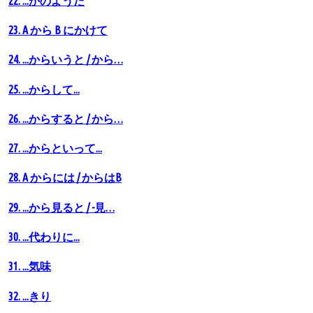
22. ...かのようだ
23. A から B にかけて
24. ...からいうと / から…
25. ...からして...
26. ...からすると / から…
27. ...からといって...
28. A からには / からはB
29. ...から見ると / -見…
30. ...代わりに...
31. ...気味
32. ...きり