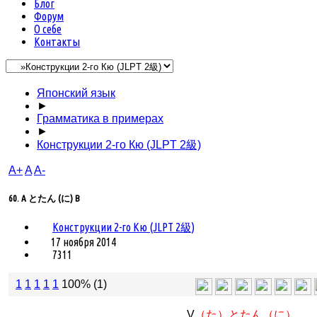
Блог
Форум
О себе
Контакты
Японский язык
►
Грамматика в примерах
►
Конструкции 2-го Кю (JLPT 2級)
A+
A
A-
60. A とたん (に) B
Конструкции 2-го Кю (JLPT 2級)
17 ноября 2014
7311
1
1
1
1
1
100% (1)
...V
（た）とたん（に）