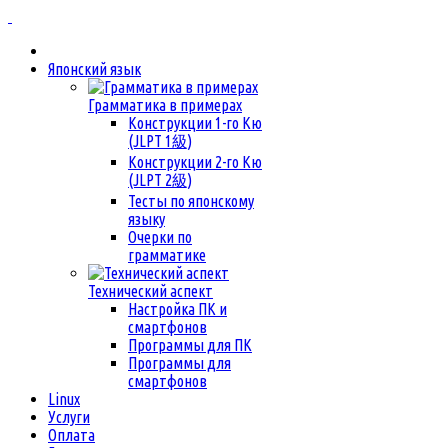
Японский язык
Грамматика в примерах
Конструкции 1-го Кю
(JLPT 1級)
Конструкции 2-го Кю
(JLPT 2級)
Тесты по японскому
языку
Очерки по
грамматике
Технический аспект
Настройка ПК и
смартфонов
Программы для ПК
Программы для
смартфонов
Linux
Услуги
Оплата