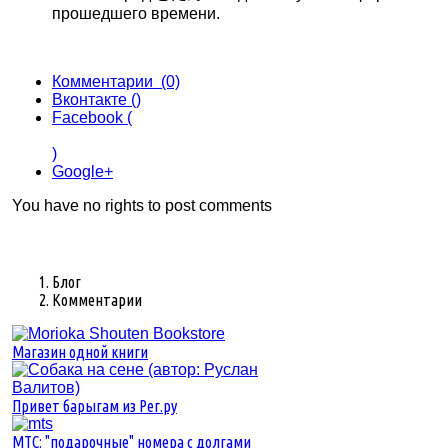
прошедшего времени.
Комментарии (0)
Вконтакте (
)
Facebook (
)
Google+
You have no rights to post comments
Блог
Комментарии
Магазин одной книги
Привет барыгам из Рег.ру
MTC: "подарочные" номера с долгами