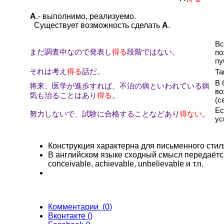
А
.- выполнимо, реализуемо.
Существует возможность сделать
А
.
Вс
まだ調査中なので発表し
得る
段階ではない。
по
пу
それは考え
得る
話だ。
Та
В 
将来、医学が進歩すれば、不治の病といわれている病
во
気も治ることはあり
得る
。
(с
Ес
努力しないで、試験に合格することなどあり
得ない
。
ус
Конструкция характерна для письменного стил
В английском языке сходный смысл передаётс
conceivable, achievable, unbelievable и т.п.
Комментарии (0)
Вконтакте (
)