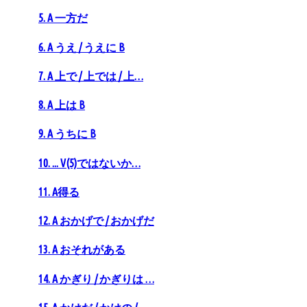
5. A 一方だ
6. A うえ / うえに B
7. A 上で / 上では / 上…
8. A 上は B
9. A うちに B
10. ... V(5)ではないか…
11. A得る
12. A おかげで / おかげだ
13. A おそれがある
14. A かぎり / かぎりは …