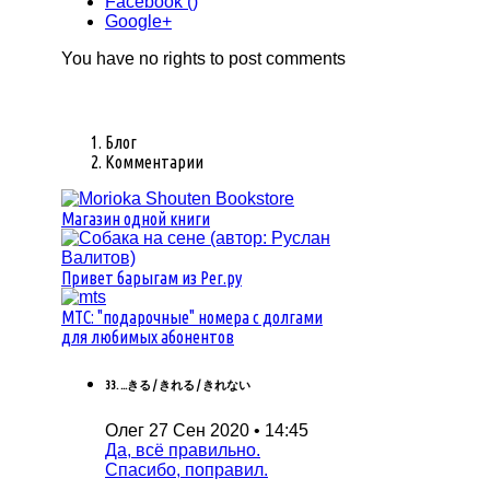
Facebook (
)
Google+
You have no rights to post comments
Блог
Комментарии
Магазин одной книги
Привет барыгам из Рег.ру
MTC: "подарочные" номера с долгами
для любимых абонентов
33. ...きる / きれる / きれない
Олег
27 Сен 2020 • 14:45
Да, всё правильно.
Спасибо, поправил.