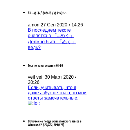
33. ...きる / きれる / きれない
amon
27 Сен 2020 • 14:26
В последнем тексте
очепятка в 「...めく」
Должно быть 「ぬく」
ведь?
Тест по конструкциям 01-10
veil veil
30 Март 2020 •
20:26
Если, учитывать, что я
даже азбук не знаю, то мои
ответы замечательные.
Включение поддержки японского языка в
Windows XP (SP2/XP2, SP3/XP3)