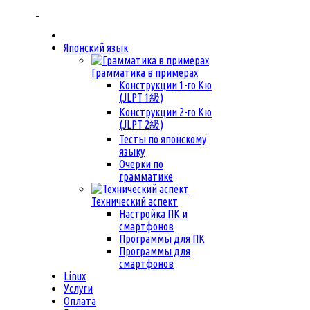
Японский язык
Грамматика в примерах
Конструкции 1-го Кю
(JLPT 1級)
Конструкции 2-го Кю
(JLPT 2級)
Тесты по японскому
языку
Очерки по
грамматике
Технический аспект
Настройка ПК и
смартфонов
Программы для ПК
Программы для
смартфонов
Linux
Услуги
Оплата