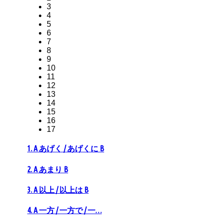
3
4
5
6
7
8
9
10
11
12
13
14
15
16
17
1. A あげく / あげくに B
2. A あまり B
3. A 以上 / 以上は B
4. A 一方 / 一方で / 一…