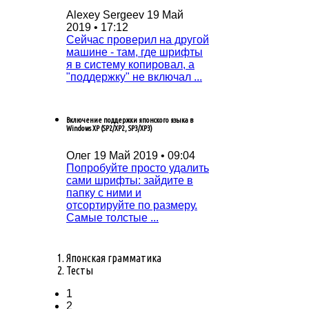
Alexey Sergeev
19 Май
2019 • 17:12
Сейчас проверил на другой
машине - там, где шрифты
я в систему копировал, а
"поддержку" не включал ...
Включение поддержки японского языка в
Windows XP (SP2/XP2, SP3/XP3)
Олег
19 Май 2019 • 09:04
Попробуйтe просто удалить
сами шрифты: зайдитe в
папку с ними и
отсортируйтe по размeру.
Самыe толстыe ...
Японская грамматика
Тесты
1
2